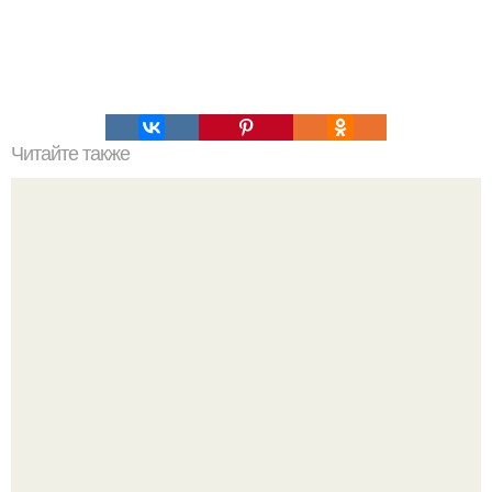
Читайте также
Деревенский свадебный салат - обалденный,
обалденный и еще раз обалденный!