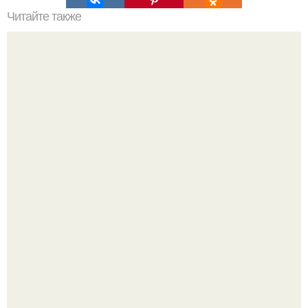
Читайте также
Как замариновать лук для винегрета. Маринованный лук.
Это очень вкусный маринованный лук, подходит к
салатам (винегрет, квашенная капуста и. т. д), шашлыку,
первым блюдам, грибам.