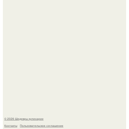
Мария порошина показала повзрослевшую дочь.
Самая популярная еда летом - мороженое.
© 2026 Шедевры кулинарии
Контакты
Пользовательское соглашение