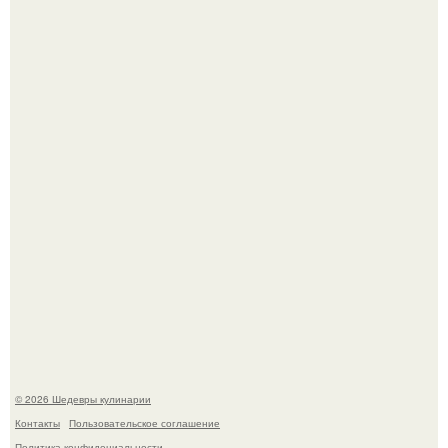
Токсис публично извинился перед генсухой на концерте
крида.
Мария порошина показала повзрослевшую дочь.
© 2026 Шедевры кулинарии
Контакты
Пользовательское соглашение
Политика конфидециальности