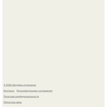
минут.
Родион Газманов тепло поздравил своего отца,
знаменитого певца Олега Газманова, с важным
юбилеем - 75-летием.
© 2026 Шедевры кулинарии
Контакты
Пользовательское соглашение
Политика конфидециальности
Обратная связь