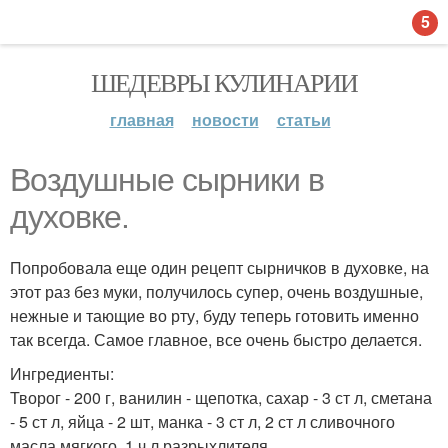
5
ШЕДЕВРЫ КУЛИНАРИИ
главная
новости
статьи
Воздушные сырники в
духовке.
Попробовала еще один рецепт сырничков в духовке, на
этот раз без муки, получилось супер, очень воздушные,
нежные и тающие во рту, буду теперь готовить именно
так всегда. Самое главное, все очень быстро делается.
Ингредиенты:
Творог - 200 г, ванилин - щепотка, сахар - 3 ст л, сметана
- 5 ст л, яйца - 2 шт, манка - 3 ст л, 2 ст л сливочного
масла мягкого, 1 ч л разрыхлителя.