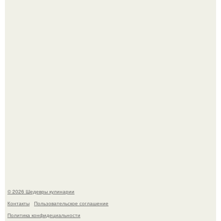
Мария порошина показала повзрослевшую дочь.
Первый раз я попробовал его, когда приехал в гости к
деду.
© 2026 Шедевры кулинарии
Контакты
Пользовательское соглашение
Политика конфидециальности