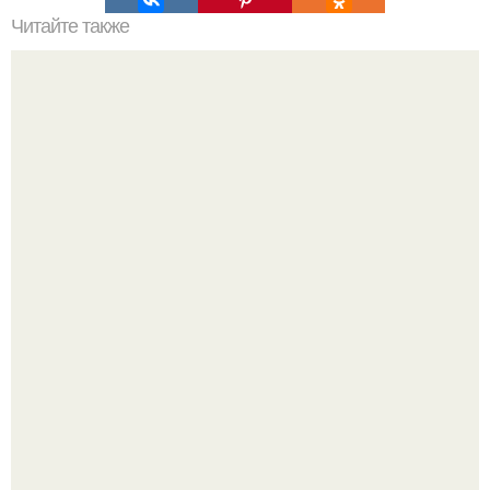
Читайте также
5 специй которые заставят кофе работать.
Amirchik купил себе свою первую машину - настоящий
автомобиль мечты для многих автолюбителей.