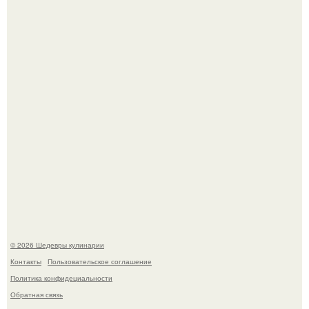
Зендея получила номинацию на премию "Эмми" в
категории "лучшая актриса в драматическом сериале" за
третий сезон "эйфории".
Мария порошина показала повзрослевшую дочь.
© 2026 Шедевры кулинарии
Контакты
Пользовательское соглашение
Политика конфидециальности
Обратная связь