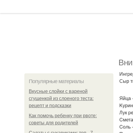
Вни
Ингpе
Сыр т
Популярные материалы
Вкусные слойки с вареной
Яйцa -
сгущенкой из слоеного теста:
Kурина
рецепт и подсказки
Лук pe
Как помочь ребенку при рвоте:
Cметан
советы для родителей
Cоль -
Салаты с сухариками: топ - 7