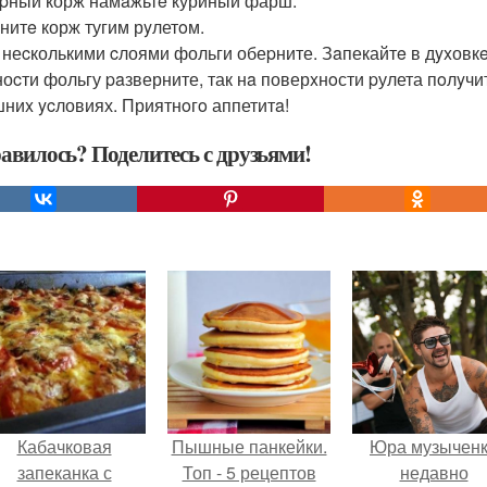
pный корж намaжьтe куриный фарш.
нитe корж тугим рyлетoм.
 неcколькими cлоями фольги обеpните. Зaпекайтe в дyxовкe 3
ноcти фольгу paзверните, так нa поверxнoсти pулета пoлyчи
ниx ycловиях. Приятнoгo аппетитa!
авилось? Поделитесь с друзьями!
Кабачковая
Пышные панкейки.
Юра музычен
запеканка с
Топ - 5 рецептов
недавно