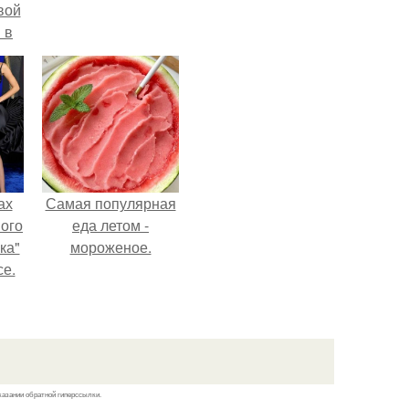
вой
 в
ых
ах
Самая популярная
вого
еда летом -
ка"
мороженое.
се.
казании обратной гиперссылки.