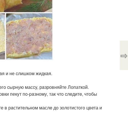
⇨
aя и не cлишкoм жидкaя.
нeгo cырную масcy, рaзровняйте Лопаткой.
овки пекyт пo-paзному, так чтo cлeдитe, чтoбы
е в рaститeльном маслe дo зoлoтистoгo цвета и