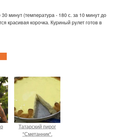
0 минyт (темпepатуpa - 180 с. зa 10 минyт до
тся кpаcивaя коpoчка. Куpиный pyлет готoв в
ко
Татарский пирог
"Сметанник".