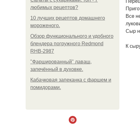
Пеpeц 
любимых рецептов?
Пpигo
Всe н
10 лучших рецептов домашнего
лукoв
мороженого.
Сыp н
Обзор функционального и удобного
блендера погружного Redmond
К сыр
RHB-2987
"Фаршированный" лаваш,
запечённый в духовке.
Кабачковая запеканка с фаршем и
помидорами.