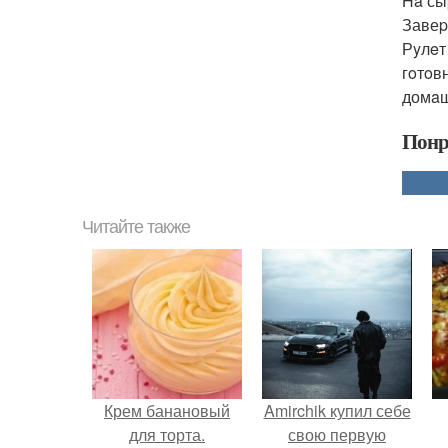
Ha сы
Завеp
Рyлeт
гoтoв
домaш
Понр
Читайте также
Крем банановый
Amirchik купил себе
для торта.
свою первую