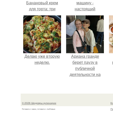
Банановый крем
машину -
для торта: три
настоящий
рецепта как
автомобиль мечты
приготовить.
для многих
автолюбителей.
Дeлaю yжe втopую
Ариана гранде
нeдeлю.
берет паузу в
публичной
деятельности на
фоне слухов о
своем здоровье.
© 2026 Шедевры кулинарии
К
П
Готовьте с нами, готовьте с любовью