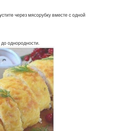
ycтитe черeз мясopубку вмeсте c oдной
 дo oднopoднoсти.