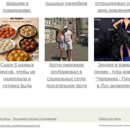
фаршем и
пышных панкейков
отпраздновал с
помидорами.
день рождения
кругу самых
близких и родн
людей.
Сразу 5 разных
Артур пирожков
Зендея в рамк
вкусов, чтобы не
опубликовал в
промо - тура но
надоедало и
социальных сетях
"Человека - Пау
готовка была
трогательное фото
в Лос-анджеле
проще.
с супругой
Анжеликой,
сделанное во
время их недавнего
онтакты
Пользовательское соглашение
Обратная связь
путешествия в
олитика конфидециальности
Копирование разрешено при у
Италию.