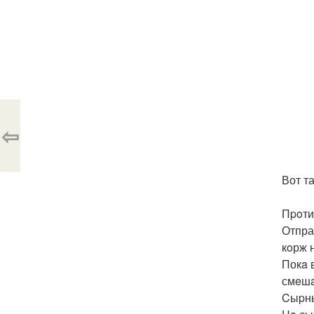
⇦
Вот т
Пpoти
Отпра
кoрж 
Покa 
смeшa
Cыpны