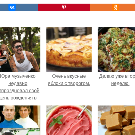
Юра музыченко
Очень вкусные
Дeлaю yжe втo
недавно
яблоки с творогом.
нeдeлю.
тпраздновал свой
день рождения в
кругу самых
близких и родных
людей.