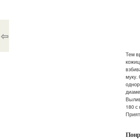
⇦
Тем в
кожиц
взбив
муку.
однор
диаме
Вылив
180 с
Прият
Понр