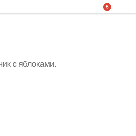
5
ик с яблоками.