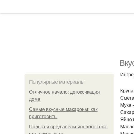
Вку
Ингре
Популярные материалы
Крупа 
Отличное начало: детоксикация
Сметан
дома
Мука -
Самые вкусные макароны: как
Сахар 
приготовить.
Яйцо к
Масло
Польза и вред апельсинового сока:
Масло 
что важно знать