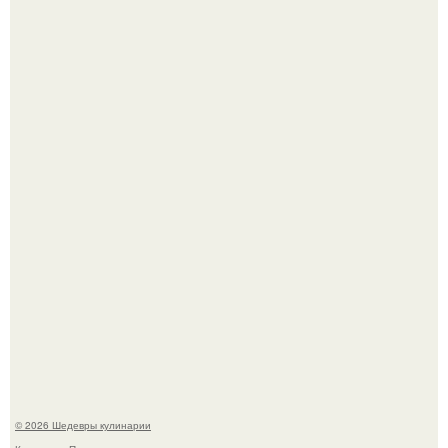
Зендея получила номинацию на премию "Эмми" в
категории "лучшая актриса в драматическом сериале" за
третий сезон "эйфории".
Первый раз я попробовал его, когда приехал в гости к
деду.
© 2026 Шедевры кулинарии