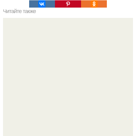
Читайте также
Изумрудное варенье из киви.
Amirchik купил себе свою первую машину - настоящий
автомобиль мечты для многих автолюбителей.