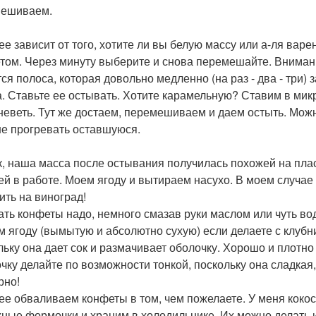
мешиваем.
лее зависит от того, хотите ли вы белую массу или а-ля вар
етом. Через минуту выберите и снова перемешайте. Внимани
тся полоса, которая довольно медленно (на раз - два - три) 
а. Ставьте ее остывать. Хотите карамельную? Ставим в мик
неветь. Тут же достаем, перемешиваем и даем остыть. Можн
е прогревать оставшуюся.
ак, наша масса после остывания получилась похожей на пла
ей в работе. Моем ягоду и вытираем насухо. В моем случае 
ить на виноград!
лать конфеты надо, немного смазав руки маслом или чуть в
м ягоду (вымытую и абсолютно сухую) если делаете с клубни
льку она дает сок и размачивает оболочку. Хорошо и плотно
чку делайте по возможности тонкой, поскольку она сладкая, 
рно!
лее обваливаем конфеты в том, чем пожелаете. У меня кок
ные формочки и храним в холодильнике. Их можно делать и