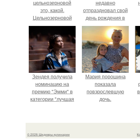
цельнозерновой
недавно
это, какой.
отпраздновал свой
Цельнозерновой
день рождения в
хлеб. Настоящий
кругу самых
цельнозерновой
близких и родных
хлеб очень для
людей.
здоровья полезен.
Зендея получила
Мария порошина
номинацию на
показала
премию "Эмми" в
повзрослевшую
в
категории "лучшая
дочь.
актриса в
драматическом
сериале" за третий
сезон "эйфории".
© 2026 Шедевры кулинарии
К