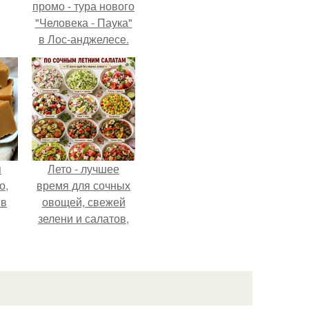
промо - тура нового
"Человека - Паука"
в Лос-анджелесе.
я
Лето - лучшее
о,
время для сочных
 в
овощей, свежей
зелени и салатов,
которые готовятся
буквально за
несколько минут.