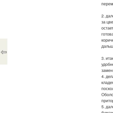
пере
2. да
за цв
остае
готов
корич
дальш
⇦
3. ит
удобн
замен
4. де
кладе
поско
Оболо
прито
5. да
бумаж