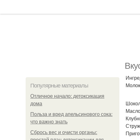
Вку
Ингре
Молок
Популярные материалы
Отличное начало: детоксикация
Шокол
дома
Масло 
Польза и вред апельсинового сока:
Клубн
что важно знать
Струж
Сбрось вес и очисти органы:
Приго
простой план детоксикации для