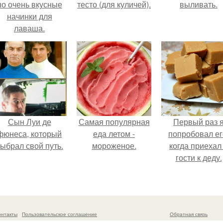
но очень вкусные
тесто (для куличей).
выливать.
начинки для
лаваша.
Сын Луи де
Самая популярная
Первый раз 
фюнеса, который
еда летом -
попробовал ег
ыбрал свой путь.
мороженое.
когда приехал
гости к деду.
онтакты
Пользовательское соглашение
Обратная связь