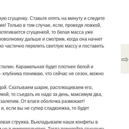
еную сгущенку. Ставьте опять на минуту и следите
е! Только в том случае, если, проведя ложкой,
затягивается сгущенкой, то белая масса уже
роволновку дальше и смотрим, когда она начнет
о частично перелить светлую массу и поставить
⇨
стилин. Карамельная будет плотнее белой и
- клубника понимаю, что сейчас не сезон, можно
одой. Скатываем шарик, расплющиваем его,
кой, то съедать их надо за день, максимум два,
 залепим. От влаги оболочка размокает!
и, если вы не супер сладкоежка, то будет
осовая стружка. Выкладываем наши конфеты в
 не в микроволновке. Тогда перелейте сгущенку