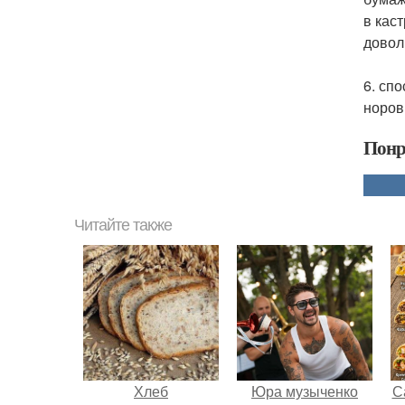
в кас
довол
6. сп
норов
Понр
Читайте также
Хлеб
Юра музыченко
С