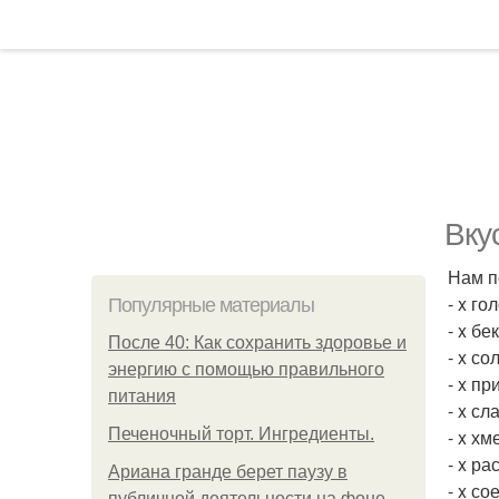
Вку
Нам п
- x го
Популярные материалы
- x бе
После 40: Как сохранить здоровье и
- x со
энергию с помощью правильного
- x п
питания
- x сл
Печеночный торт. Ингредиенты.
- x хм
- x ра
Ариана гранде берет паузу в
- x со
публичной деятельности на фоне