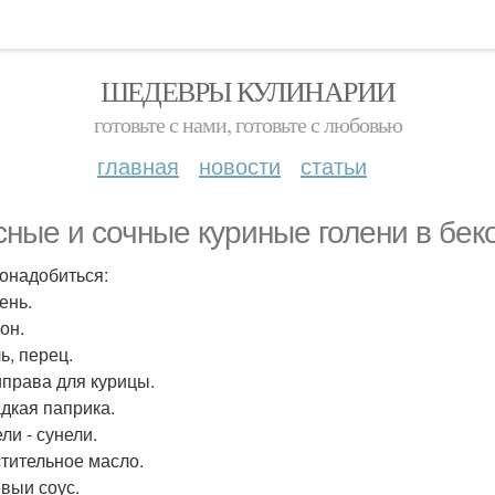
ШЕДЕВРЫ КУЛИНАРИИ
готовьте с нами, готовьте с любовью
главная
новости
статьи
сные и сочные куриные голени в бек
онадобиться:
лень.
кон.
ль, перец.
риправа для курицы.
адкая паприка.
ели - сунели.
стительное масло.
евыи соус.