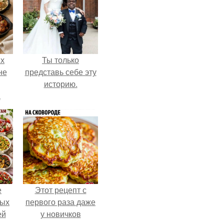
ых
Ты только
не
представь себе эту
историю.
а
е
Этот рецепт с
ных
первого раза даже
ей
у новичков