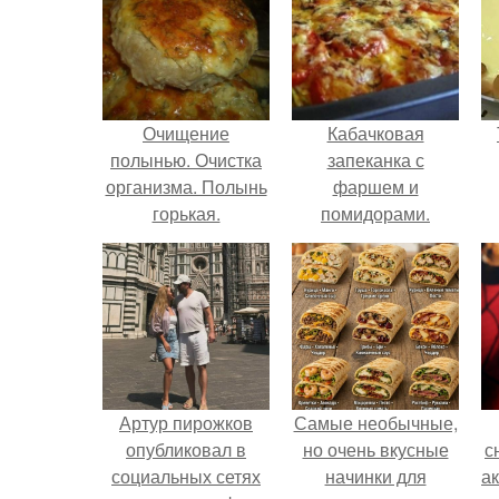
Очищение
Кабачковая
полынью. Очистка
запеканка с
организма. Полынь
фаршем и
горькая.
помидорами.
Артур пирожков
Самые необычные,
опубликовал в
но очень вкусные
с
социальных сетях
начинки для
а