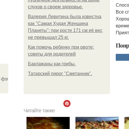
Спосо
слухов о своем здоровье.
Все с
Валерия Левитина была известна
Хорош
как "Самая Худая Женщина
време
Планеты": при росте 171 см её вес
Прият
не превышал 25 кг.
Понр
Как помочь ребенку при рвоте:
советы для родителей
Баклажаны как грибы.
Татарский пирог "Сметанник".
⇦
Читайте также