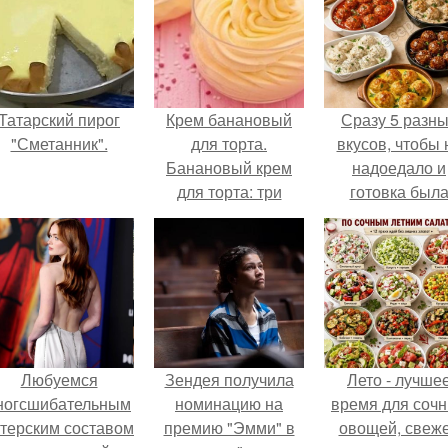
Татарский пирог
Крем банановый
Сразу 5 разн
"Сметанник".
для торта.
вкусов, чтобы 
Банановый крем
надоедало и
для торта: три
готовка был
рецепта как
проще.
приготовить.
Любуемся
Зендея получила
Лето - лучше
ногсшибательным
номинацию на
время для соч
ктерским составом
премию "Эмми" в
овощей, свеж