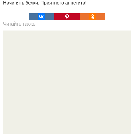
Начинять белки. Приятного аппетита!
Читайте также
Очищение полынью. Очистка организма. Полынь
горькая.