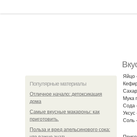
Вку
Яйцо -
Кефир 
Популярные материалы
Сахар 
Отличное начало: детоксикация
Мука 
дома
Сода -
Самые вкусные макароны: как
Уксус -
приготовить.
Соль 
Польза и вред апельсинового сока:
Приго
что важно знать