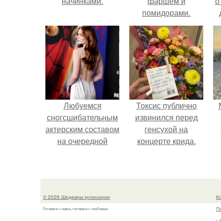
начинками.
фаршем и
о
помидорами.
Любуемся
Токсис публично
сногсшибательным
извинился перед
актерским составом
генсухой на
на очередной
концерте крида.
премьере нового
человека - паука.
© 2026 Шедевры кулинарии
К
П
Готовьте с нами, готовьте с любовью
г.