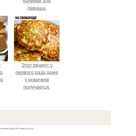
начинки для
лаваша.
я
Этот рецепт с
о,
первого раза даже
 в
у новичков
получается.
казании обратной гиперссылки.