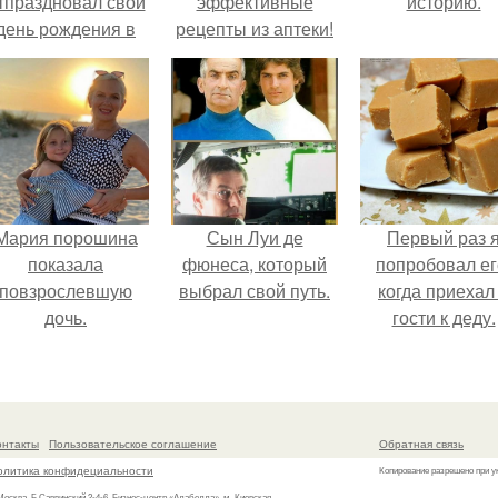
тпраздновал свой
эффективные
историю.
день рождения в
рецепты из аптеки!
кругу самых
близких и родных
людей.
Мария порошина
Сын Луи де
Первый раз 
показала
фюнеса, который
попробовал ег
повзрослевшую
выбрал свой путь.
когда приехал
дочь.
гости к деду.
онтакты
Пользовательское соглашение
Обратная связь
олитика конфидециальности
Копирование разрешено при у
 Москва, Б.Саввинский 2-4-6, Бизнес-центр «Алабелла», м. Киевская