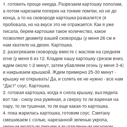
1. готовить проще некуда. Разрезаем картошку пополам,
а потом нарезаем поперек на тонкие ломтки, но не до
конца, а то на сковороде картошка развалится (я
пробовала, но на вкусе это не отражается. Как я уже
писала, берем картошки такое количество, какое
позволяет диаметр вашей сковороды (у меня 26 см и
нам хватило на двоих. Картошка.
2. разогреваем сковороду вместе с маслом на среднем
огне (у меня 6 из 12. Кладем нашу картошку срезом вниз,
ждем около 1-2 минут, затем убавляем огонь (у меня 3-4)
и накрываем крышкой. Ждем примерно 25-30 минут -
крышку не открывать! Да, и солить ее не нужно - все нам
"Даст" соус. Картошка.
3. готовая картошка, когда я сняла крышку, выглядела
вот так - снизу она румяная, а сверху то ли вареная на
пару, то ли тушеная, то ли еще какая-то картошка.
4. пока жарилась картошка, готовим соус. Сметану
смешиваем с солью, нарезанной зеленью укропа,
черным молотым перцем и выдавленным чесноком.