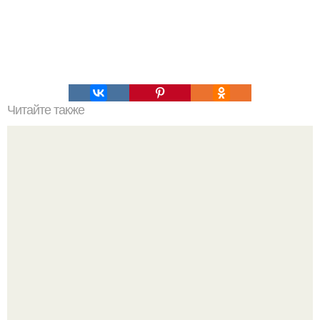
Читайте также
"Божественный Кекс". Этот шоколадный кекс именно то,
что надо когда хочется чего то супер шоколадного.