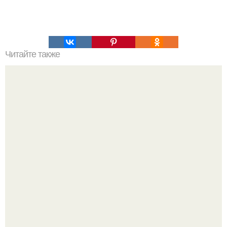
Читайте также
Вкусный и простой рецепт Наполеон торта из готового
слоеного теста со сгущенкой