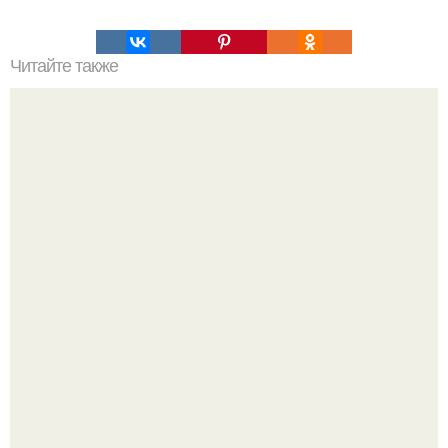
Читайте также
Салат "Нежный". Он ооочень вкусный, нежный и
ароматный!