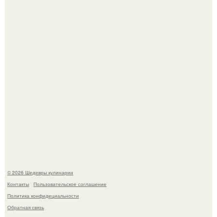
Самая популярная еда летом - мороженое.
Первый раз я попробовал его, когда приехал в гости к
деду.
© 2026 Шедевры кулинарии
Контакты
Пользовательское соглашение
Политика конфидециальности
Обратная связь