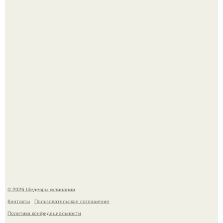
Самая популярная еда летом - мороженое.
Лето - лучшее время для сочных овощей, свежей зелени
и салатов, которые готовятся буквально за несколько
минут.
© 2026 Шедевры кулинарии
Контакты
Пользовательское соглашение
Политика конфидециальности