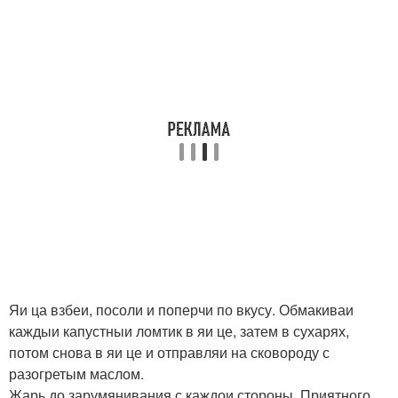
Яи ца взбеи, посоли и поперчи по вкусу. Обмакиваи
каждыи капустныи ломтик в яи це, затем в сухарях,
потом снова в яи це и отправляи на сковороду с
разогретым маслом.
Жарь до зарумянивания с каждои стороны. Приятного