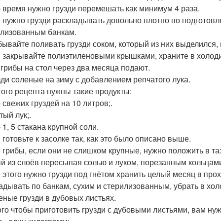
о время нужно грузди перемешать как минимум 4 раза.
 нужно грузди раскладывать довольно плотно по подготов
лизованным банкам.
бывайте поливать грузди соком, который из них выделился,
 закрывайте полиэтиленовыми крышками, храните в холод
 грибы на стол через два месяца подают.
узди соленые на зиму с добавлением репчатого лука.
того рецепта нужны такие продукты:
 свежих груздей на 10 литров;.
тый лук;.
 1, 5 стакана крупной соли.
 готовьте к засолке так, как это было описано выше.
 грибы, если они не слишком крупные, нужно положить в таз
й из слоёв пересыпая солью и луком, порезанным кольцам
 этого нужно грузди под гнётом хранить целый месяц в прох
адывать по банкам, сухим и стерилизованным, убрать в хол
леные грузди в дубовых листьях.
ого чтобы приготовить грузди с дубовыми листьями, вам нуж