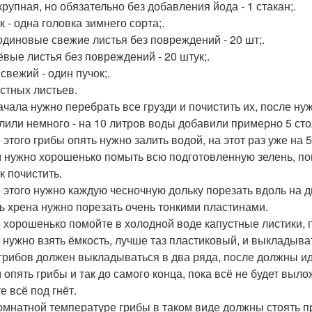
крупная, но обязательно без добавления йода - 1 стакан;.
 - одна головка зимнего сорта;.
диновые свежие листья без повреждений - 20 шт;.
вые листья без повреждений - 20 штук;.
свежий - один пучок;.
устных листьев.
ачала нужно перебрать все грузди и почистить их, после ну
лили немного - на 10 литров воды добавили примерно 5 ст
 этого грибы опять нужно залить водой, на этот раз уже на 5
 нужно хорошенько помыть всю подготовленную зелень, пом
к почистить.
 этого нужно каждую чесночную дольку порезать вдоль на д
ь хрена нужно порезать очень тонкими пластинами.
 хорошенько помойте в холодной воде капустные листики, п
 нужно взять ёмкость, лучше таз пластиковый, и выкладывать
грибов должен выкладываться в два ряда, после должны идт
 опять грибы и так до самого конца, пока всё не будет выл
е всё под гнёт.
омнатной температуре грибы в таком виде должны стоять пр