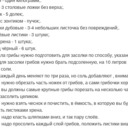
 - один килограмм;.
- 3 столовые ложки без верха;.
 - 5 долек;.
с зонтиком - пучок;.
ки дубовые - 3-4 небольших листочка без повреждений;.
вые листики - 3 штуки;.
рена - 1 штука;.
 чёрный - 6 штук.
ла грибы нужно подготовить для засолки по способу, указан
для засолки грибов нужно брать подсоленную, на 10 литров
 соли.
каждый день меняют по три раза, но соль добавляют , внима
 нужно обрезать часть ножек от грибов, а сами грибочки хо
 вы должны самые крупные грибы порезать на несколько ча
 засолить целиком.
 нужно взять чеснок и почистить, в ёмкость, в которую вы 
ть листиками хрена.
 надо класть шляпками вниз, и так пару слоёв.
 надо просолить каждый слой грибов, положить листики вишн