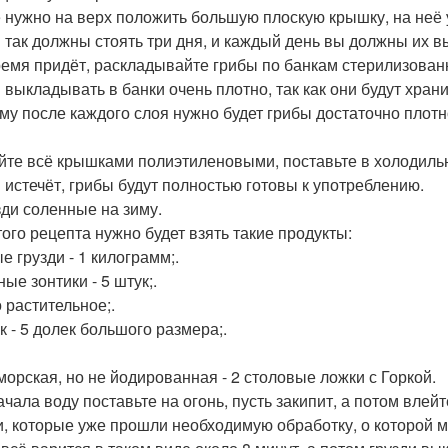
 нужно на верх положить большую плоскую крышку, на неё у
 так должны стоять три дня, и каждый день вы должны их в
ремя придёт, раскладывайте грибы по банкам стерилизова
 выкладывать в банки очень плотно, так как они будут хран
му после каждого слоя нужно будет грибы достаточно плотн
йте всё крышками полиэтиленовыми, поставьте в холодильник
 истечёт, грибы будут полностью готовы к употреблению.
узди соленные на зиму.
того рецепта нужно будет взять такие продукты:
е грузди - 1 килограмм;.
ые зонтики - 5 штук;.
 растительное;.
к - 5 долек большого размера;.
морская, но не йодированная - 2 столовые ложки с Горкой.
ачала воду поставьте на огонь, пусть закипит, а потом влей
и, которые уже прошли необходимую обработку, о которой м