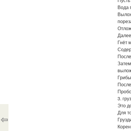
Пусть
Вода 
Вылож
порез
Отлож
Далее
Гнёт 
Содер
После
Затем
вылож
Грибы
После
Пробо
3. гр
Это д
Для т
⇦
Грузди
Корен