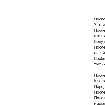
После
Затем
После
слишк
Воду 
После
налей
Вообщ
токси
После
Как т
Перед
После
Полож
имеющ