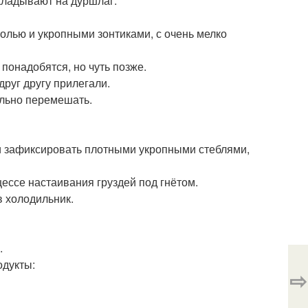
ыкладывают на дуршлаг.
олью и укропными зонтиками, с очень мелко
 понадобятся, но чуть позже.
друг другу прилегали.
тельно перемешать.
 и зафиксировать плотными укропными стеблями,
цессе настаивания груздей под гнётом.
 холодильник.
.
одукты:
⇨