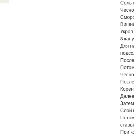
Соль 
Чеснок
Сморо
Вишнё
Укроп 
8 кап
Для н
подсо
После
Потом
Чесно
После
Корен
Далее
Затем
Слой 
Потом
ставьт
При к