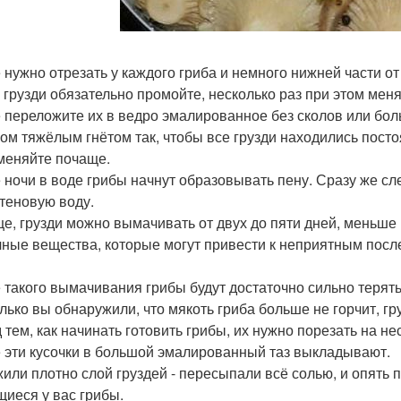
 нужно отрезать у каждого гриба и немного нижней части от
 грузди обязательно промойте, несколько раз при этом меня
 переложите их в ведро эмалированное без сколов или боль
ом тяжёлым гнётом так, чтобы все грузди находились посто
меняйте почаще.
 ночи в воде грибы начнут образовывать пену. Сразу же сле
теновую воду.
е, грузди можно вымачивать от двух до пяти дней, меньше 
чные вещества, которые могут привести к неприятным посл
 такого вымачивания грибы будут достаточно сильно терять 
олько вы обнаружили, что мякоть гриба больше не горчит, гр
 тем, как начинать готовить грибы, их нужно порезать на не
 эти кусочки в большой эмалированный таз выкладывают.
или плотно слой груздей - пересыпали всё солью, и опять 
иеся у вас грибы.