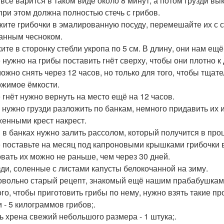
 всё варится в таком виде около 8 минут, а потом грузди в
при этом должна полностью стечь с грибов.
ите грибочки в эмалированную посуду, перемешайте их с с
анным чесноком.
ите в сторонку стебли укропа по 5 см. В длину, они нам ещё
 нужно на грибы поставить гнёт сверху, чтобы они плотно к 
можно снять через 12 часов, но только для того, чтобы тща
жимое ёмкости.
 гнёт нужно вернуть на место ещё на 12 часов.
 нужно грузди разложить по банкам, немного придавить их
енными крест накрест.
 в банках нужно залить рассолом, который получится в про
 поставьте на месяц под капроновыми крышками грибочки в
вать их можно не раньше, чем через 30 дней.
узди, соленные с листами капусты белокочанной на зиму.
овольно старый рецепт, знакомый ещё нашим прабабушкам
ого, чтобы приготовить грибы по нему, нужно взять такие пр
 - 5 килограммов грибов;.
ь хрена свежий небольшого размера - 1 штука;.