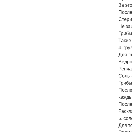
За эт
После
Стери
Не за
Грибы
Такие
4. гр
Для э
Ведро
Репча
Соль -
Грибы
После
кажды
После
Раскл
5. со
Для т