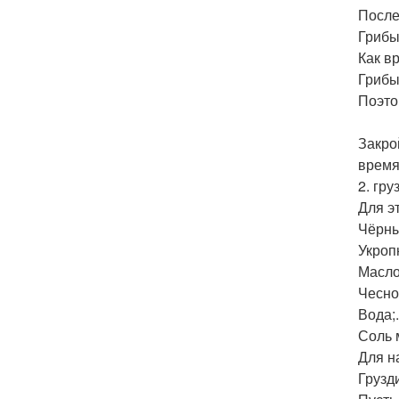
После
Грибы
Как в
Грибы
Поэто
Закро
время
2. гр
Для э
Чёрны
Укропн
Масло
Чесно
Вода;.
Соль 
Для н
Грузд