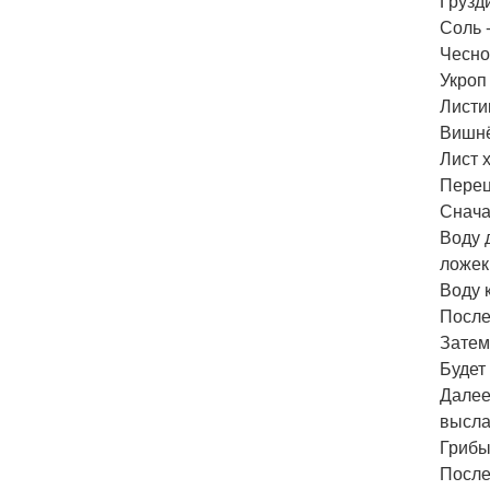
Грузди
Соль 
Чеснок
Укроп 
Листи
Вишнё
Лист х
Перец
Снача
Воду 
ложек
Воду 
После
Затем
Будет
Далее
высла
Грибы
После