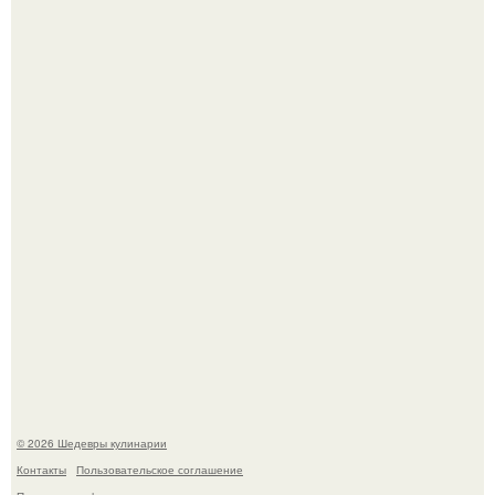
Не спешите выливать.
Токсис публично извинился перед генсухой на концерте
крида.
© 2026 Шедевры кулинарии
Контакты
Пользовательское соглашение