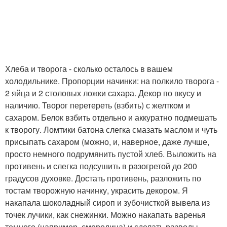
Хлеба и творога - сколько осталось в вашем
холодильнике. Пропорции начинки: на полкило творога -
2 яйца и 2 столовых ложки сахара. Декор по вкусу и
наличию. Творог перетереть (взбить) с желтком и
сахаром. Белок взбить отдельно и аккуратно подмешать
к творогу. Ломтики батона слегка смазать маслом и чуть
присыпать сахаром (можно, и, наверное, даже лучше,
просто немного подрумянить пустой хлеб. Выложить на
противень и слегка подсушить в разогретой до 200
градусов духовке. Достать противень, разложить по
тостам творожную начинку, украсить декором. Я
накапала шоколадный сироп и зубочисткой вывела из
точек лучики, как снежинки. Можно накапать варенья
темного (например, смородина) и сделать разводы -