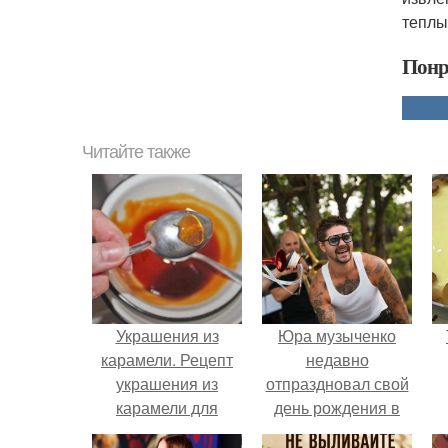
теплы
Понр
Читайте также
Украшения из
Юра музыченко
карамели. Рецепт
недавно
украшения из
отпраздновал свой
карамели для
день рождения в
тортов и пирожных.
кругу самых