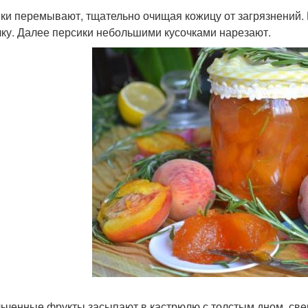
ки перемывают, тщательно очищая кожицу от загрязнений. 
чку. Далее персики небольшими кусочками нарезают.
ьченные фрукты засыпают в кастрюлю с толстым дном, све