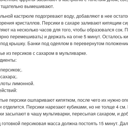
 тщательно вымешивают.
ельной кастрюле подогревают воду, добавляют в нее остато
орения кристаллов. Персики в сахаре заливают кипящим с
ляют на несколько часов для того, чтобы образовался сок.
ярно перемешивать) и держать на огне 5 минут. Осталось к
 под крышку. Банки под одеялом в перевернутом положени
ье из персиков с сахаром в мультиварке.
диенты:
г персиков;.
г сахара;.
ислоты лимонной.
ействий:
ые персики ошпаривают кипятком, после чего их нужно опо
и отделится. Персики нарезают кубиками, но не толще 4 см
ки засыпают в чашу мультиварки, пересыпая сахаром, и до
 готовкой персиковая масса должна постоять 15 минут. Да