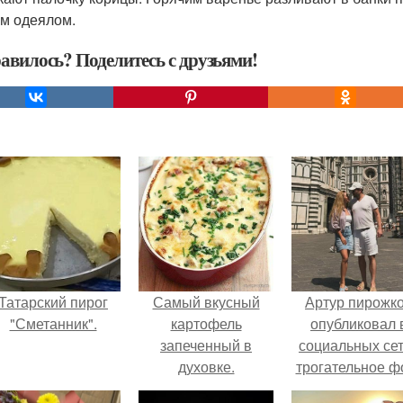
м одеялом.
авилось? Поделитесь с друзьями!
Татарский пирог
Самый вкусный
Артур пирожк
"Сметанник".
картофель
опубликовал 
запеченный в
социальных се
духовке.
трогательное ф
с супругой