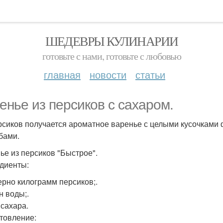
ШЕДЕВРЫ КУЛИНАРИИ
готовьте с нами, готовьте с любовью
главная
новости
статьи
енье из персиков с сахаром.
рсиков получается ароматное варенье с целыми кусочками 
бами.
ье из персиков "Быстрое".
диенты:
рно килограмм персиков;.
н воды;.
г сахара.
товление: