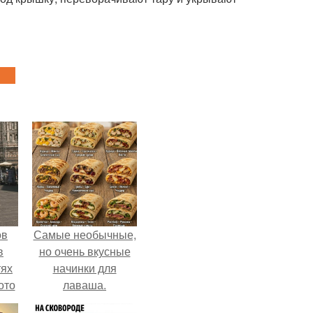
ов
Самые необычные,
в
но очень вкусные
тях
начинки для
ото
лаваша.