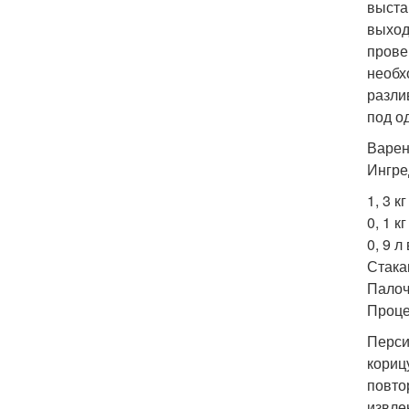
выста
выход
прове
необх
разли
под о
Варен
Ингре
1, 3 к
0, 1 к
0, 9 л
Стака
Палоч
Проце
Перси
кориц
повто
извле