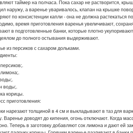
вляют таймер на полчаса. Пока сахар не растворится, кры
ил наружу, а варенье уваривалось, клапан на крышке пово
ряют по консистенции капли - она не должна растекаться по
одимо, время приготовления варенья увеличивают, сохран
вают в подготовленные банки, которые плотно укупориваю
деялом до полного остывания выдерживают.
ье из персиков с сахаром дольками.
диенты:
г персиков;.
г лимона;.
 воды;.
н воды;.
ка корицы.
сс приготовления:
ки нарезают толщиной в 4 см и выкладывают в таз для вар
у. Варенье доводят до кипения, огонь отключают. Когда мас
рно. Теперь в заготовку добавляют сок лимона и дают ей зак
кают палочку корицы. Горячим варенье разливают в банки 