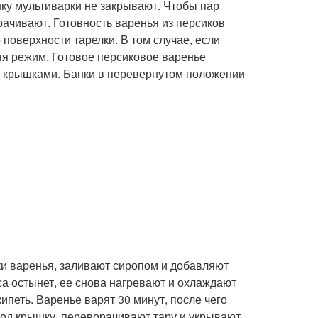
шку мультиварки не закрывают. Чтобы пар
рачивают. Готовность варенья из персиков
 поверхности тарелки. В том случае, если
яя режим. Готовое персиковое варенье
т крышками. Банки в перевернутом положении
ки варенья, заливают сиропом и добавляют
са остынет, ее снова нагревают и охлаждают
ипеть. Варенье варят 30 минут, после чего
под крышку, переворачивают тару и укрывают