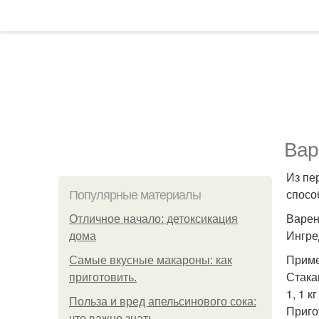
Вар
Из пе
спосо
Популярные материалы
Варен
Отличное начало: детоксикация
Ингре
дома
Приме
Самые вкусные макароны: как
Стака
приготовить.
1, 1 к
Польза и вред апельсинового сока:
Приго
что важно знать