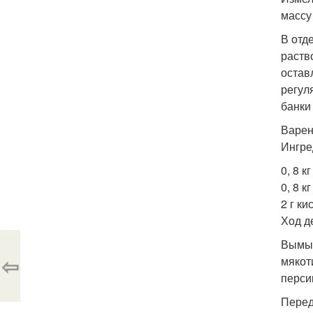
массу
В отд
раств
остав
регул
банки
Варен
Ингре
0, 8 к
0, 8 к
2 г к
Ход д
Вымыт
⇦
мякот
перси
Перед