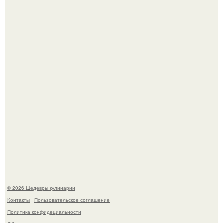
Первый раз я попробовал его, когда приехал в гости к
деду.
Лето - лучшее время для сочных овощей, свежей зелени
и салатов, которые готовятся буквально за несколько
минут.
© 2026 Шедевры кулинарии
Контакты
Пользовательское соглашение
Политика конфидециальности