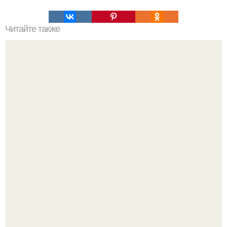
Читайте также
Хворост. Ингредиенты: - 3 стакана муки.
Кабачковая запеканка с фаршем и помидорами.