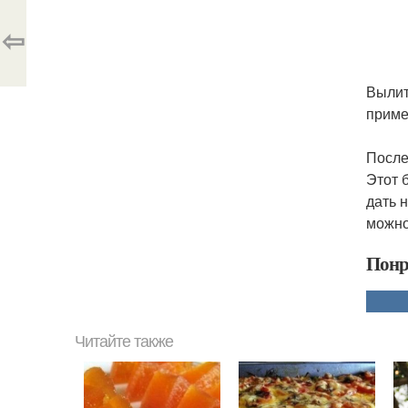
⇦
Вылит
приме
После
Этот 
дать 
можно
Понр
Читайте также