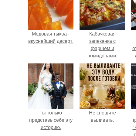
Медовая тыква -
Кабачковая
вкуснейший десерт.
запеканка с
фаршем и
о
помидорами.
Ты только
Не спешите
представь себе эту
выливать.
п
историю.
"