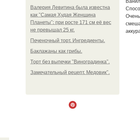
Ванил
Валерия Левитина была известна
Спосо
как "Самая Худая Женщина
Очень
Планеты": при росте 171 см её вес
смеша
не превышал 25 кг.
аккур
Печеночный торт. Ингредиенты.
Баклажаны как грибы.
Торт без выпечки "Виноградинка".
Замечательный рецепт. Медовик".