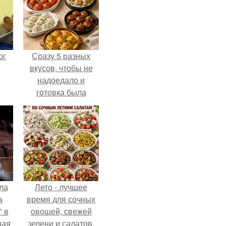
ог
Сразу 5 разных
вкусов, чтобы не
надоедало и
готовка была
проще.
ла
Лето - лучшее
а
время для сочных
 в
овощей, свежей
шая
зелени и салатов,