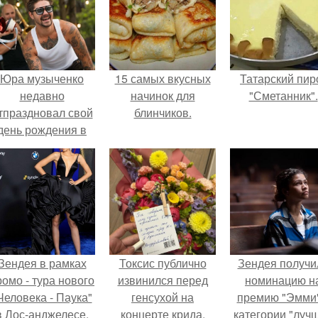
Юра музыченко
15 самых вкусных
Татарский пир
недавно
начинок для
"Сметанник".
тпраздновал свой
блинчиков.
день рождения в
кругу самых
близких и родных
людей.
Зендея в рамках
Токсис публично
Зендея получи
ромо - тура нового
извинился перед
номинацию н
Человека - Паука"
генсухой на
премию "Эмми"
в Лос-анджелесе.
концерте крида.
категории "луч