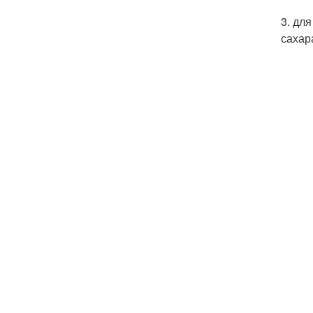
3. дл
сахара