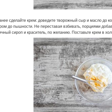
ранее сделайте крем: доведите творожный сыр и масло до 
ром до пышности. Не переставая взбивать, порциями добав
ичный сироп и краситель, по желанию. Поставьте крем в хол