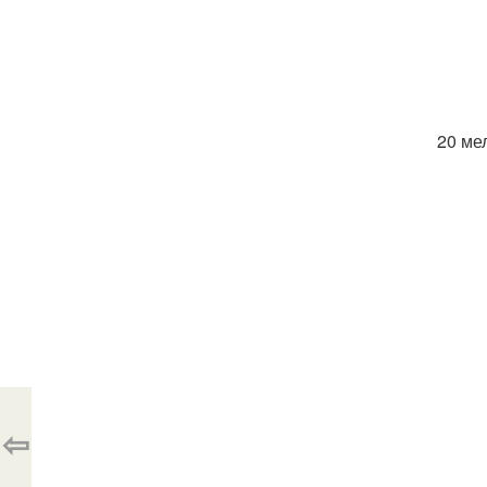
20 ме
⇦