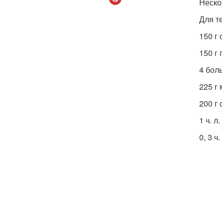
Неско
Для т
150 г
150 г
4 бол
225 г 
200 г 
1 ч. л
0, 3 ч.