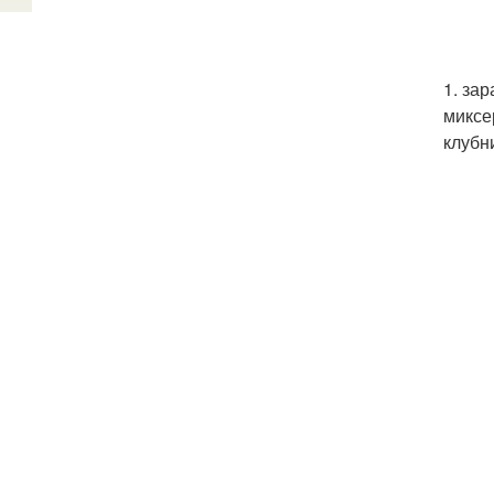
1. за
миксе
клубн