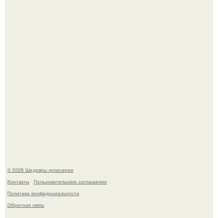
Самая популярная еда летом - мороженое.
Первый раз я попробовал его, когда приехал в гости к
деду.
© 2026 Шедевры кулинарии
Контакты
Пользовательское соглашение
Политика конфидециальности
Обратная связь