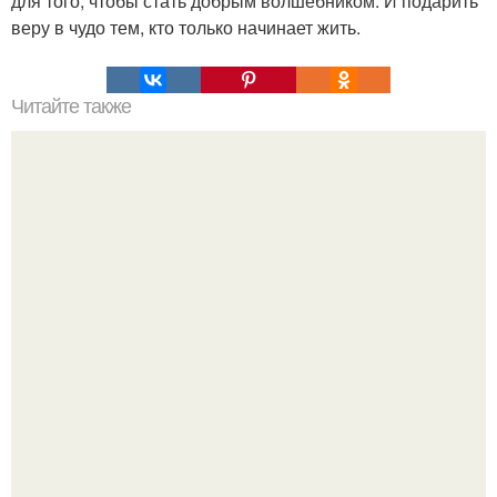
для того, чтобы стать добрым волшебником. И подарить
веру в чудо тем, кто только начинает жить.
Читайте также
Крем банановый для торта. Банановый крем для торта:
три рецепта как приготовить.