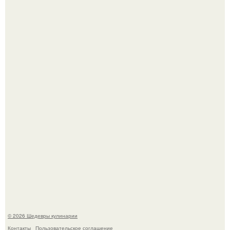
Зендея в рамках промо - тура нового "Человека - Паука"
в Лос-анджелесе.
Мария порошина показала повзрослевшую дочь.
© 2026 Шедевры кулинарии
Контакты
Пользовательское соглашение