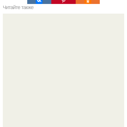
Читайте также
Итальянский яблочный пирог с заварным кремом.
Яблочный пирог с заварным кремом.
Аня Тейлор - Джой провела детство и юность,