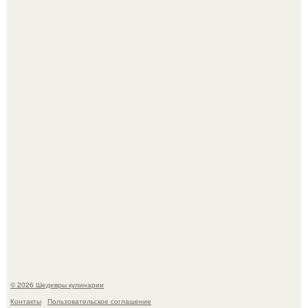
Мария порошина показала повзрослевшую дочь.
Сын Луи де фюнеса, который выбрал свой путь.
© 2026 Шедевры кулинарии
Контакты
Пользовательское соглашение