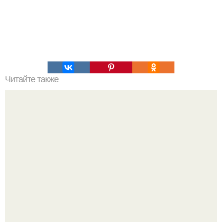
Читайте также
Рулет куриный. Невероятно вкусный куриный рулет,
вместо опостылой покупной колбасы!