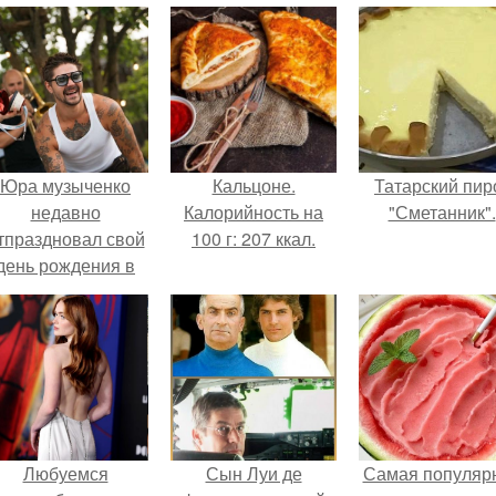
Юра музыченко
Кальцоне.
Татарский пир
недавно
Калорийность на
"Сметанник".
тпраздновал свой
100 г: 207 ккал.
день рождения в
кругу самых
близких и родных
людей.
Любуемся
Сын Луи де
Самая популяр