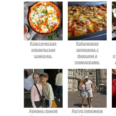
Классическая
Кабачковая
израильская
запеканка с
шакшука.
фаршем и
о
помидорами.
Ариана гранде
Артур пирожков