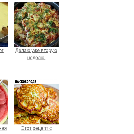
ог
Дeлaю yжe втopую
нeдeлю.
ная
Этот рецепт с