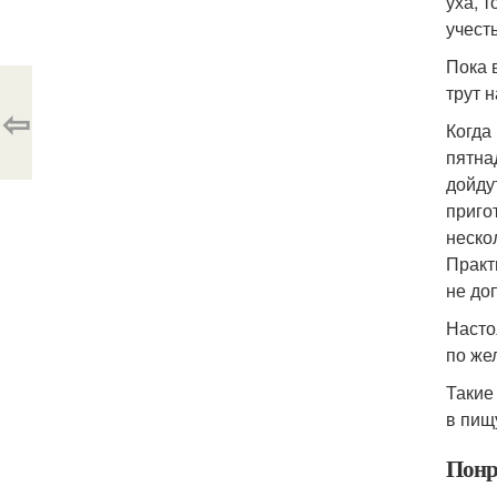
уха, 
учесть
Пока 
трут 
⇦
Когда
пятна
дойду
приго
неско
Практ
не до
Насто
по же
Такие
в пищ
Понр