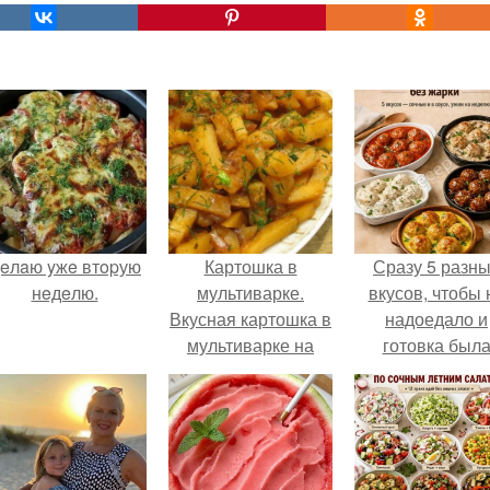
eлaю yжe втopую
Картошка в
Сразу 5 разн
нeдeлю.
мультиварке.
вкусов, чтобы 
Вкусная картошка в
надоедало и
мультиварке на
готовка был
режиме "Выпечка".
проще.