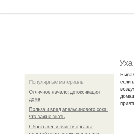
Уха
Бывал
если 
Популярные материалы
возду
Отличное начало: детоксикация
домаш
дома
приятн
Польза и вред апельсинового сока:
что важно знать
Сбрось вес и очисти органы:
простой план детоксикации для