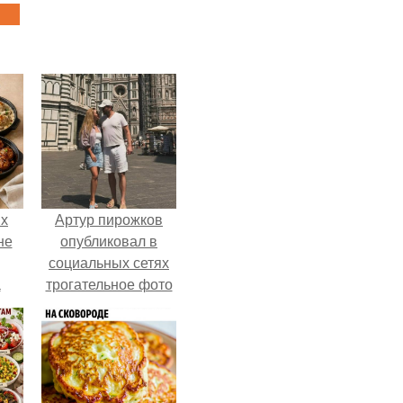
ых
Артур пирожков
не
опубликовал в
социальных сетях
а
трогательное фото
с супругой
Анжеликой,
сделанное во
время их недавнего
путешествия в