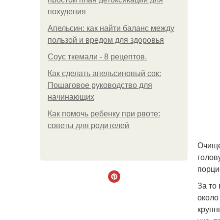
похудения
Апельсин: как найти баланс между
пользой и вредом для здоровья
Соус ткемали - 8 рецептов.
Как сделать апельсиновый сок:
Пошаговое руководство для
начинающих
Как помочь ребенку при рвоте:
советы для родителей
Очище
голов
порци
За то
около
крупн