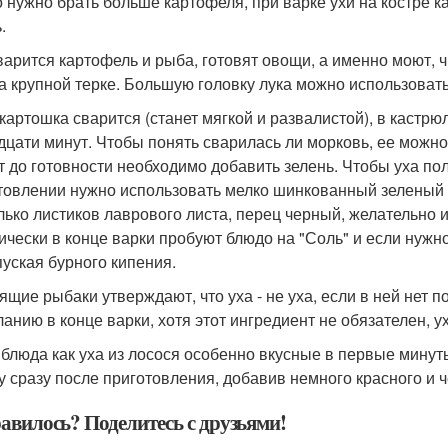
то нужно брать больше картофеля, при варке ухи на костре 
.
варится картофель и рыба, готовят овощи, а именно моют, 
на крупной терке. Большую головку лука можно использоват
 картошка сварится (станет мягкой и развалистой), в кастр
дцати минут. Чтобы понять сварилась ли морковь, ее можно 
т до готовности необходимо добавить зелень. Чтобы уха по
товлении нужно использовать мелко шинкованный зеленый л
лько листиков лаврового листа, перец черный, желательно 
ически в конце варки пробуют блюдо на "Соль" и если нужно
пуская бурного кипения.
ящие рыбаки утверждают, что уха - не уха, если в ней нет п
ланию в конце варки, хотя этот ингредиент не обязателен, у
 блюда как уха из лосося особенно вкусные в первые минут
у сразу после приготовления, добавив немного красного и ч
авилось? Поделитесь с друзьями!