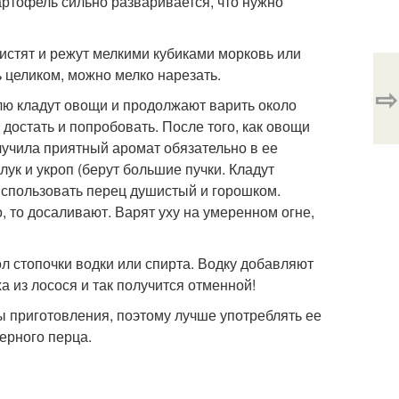
картофель сильно разваривается, что нужно
чистят и режут мелкими кубиками морковь или
ь целиком, можно мелко нарезать.
⇨
юлю кладут овощи и продолжают варить около
достать и попробовать. После того, как овощи
лучила приятный аромат обязательно в ее
ук и укроп (берут большие пучки. Кладут
использовать перец душистый и горошком.
, то досаливают. Варят уху на умеренном огне,
ол стопочки водки или спирта. Водку добавляют
ха из лосося и так получится отменной!
ы приготовления, поэтому лучше употреблять ее
ерного перца.