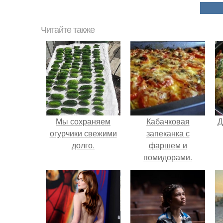
Читайте также
Мы сохраняем
Кабачковая
Д
огурчики свежими
запеканка с
долго.
фаршем и
помидорами.