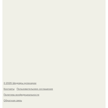
Зендея получила номинацию на премию "Эмми" в
категории "лучшая актриса в драматическом сериале" за
третий сезон "эйфории".
Мария порошина показала повзрослевшую дочь.
© 2026 Шедевры кулинарии
Контакты
Пользовательское соглашение
Политика конфидециальности
Обратная связь