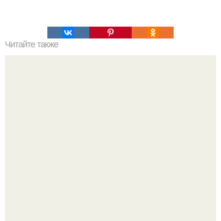
Читайте также
Утка с апельсинами и яблоками в духовке. 2 вкуснейших
рецептов: утка с яблоками и утка запеченная с
апельсинами.