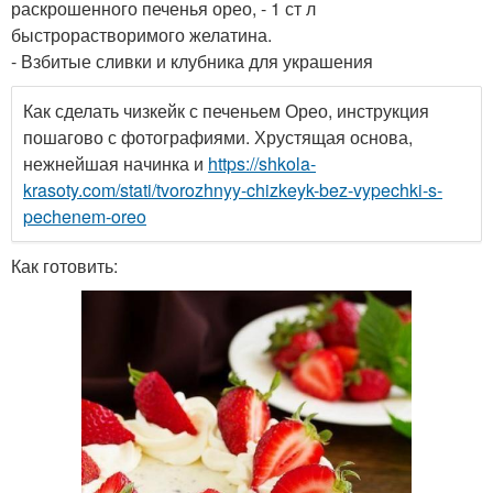
раскрошенного печенья орео, - 1 ст л
быстрорастворимого желатина.
- Взбитые сливки и клубника для украшения
Как сделать чизкейк с печеньем Орео, инструкция
пошагово с фотографиями. Хрустящая основа,
нежнейшая начинка и
https://shkola-
krasoty.com/stati/tvorozhnyy-chizkeyk-bez-vypechki-s-
pechenem-oreo
Как готовить: