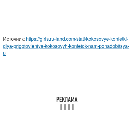
Источник:
https://girls.ru-land.com/stati/kokosovye-konfetki-
dlya-prigotovleniya-kokosovyh-konfetok-nam-ponadobitsya-
0