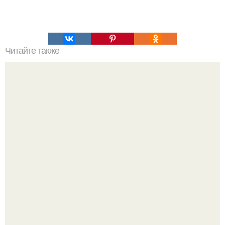
Читайте также
Рогалики с джемом. Рогалики с абрикосовым джемом.