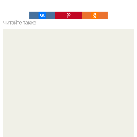
Читайте также
Крем банановый для торта. Банановый крем для торта:
три рецепта как приготовить.