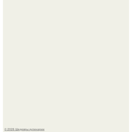
Самые необычные, но очень вкусные начинки для
лаваша.
Самая популярная еда летом - мороженое.
© 2026 Шедевры кулинарии