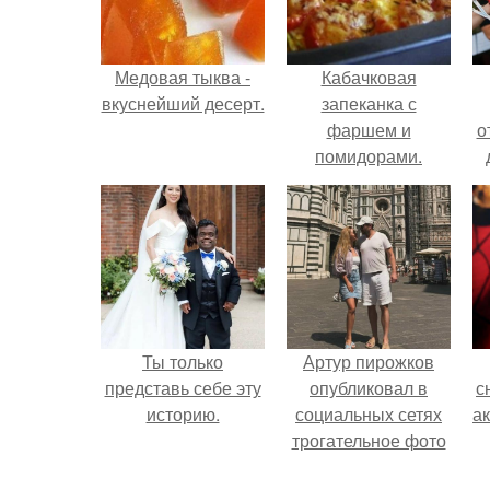
Медовая тыква -
Кабачковая
вкуснейший десерт.
запеканка с
фаршем и
о
помидорами.
Ты только
Артур пирожков
представь себе эту
опубликовал в
с
историю.
социальных сетях
а
трогательное фото
с супругой