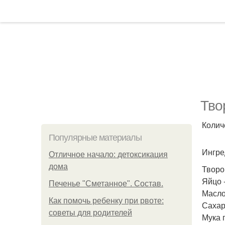
Тво
Колич
Популярные материалы
Ингре
Отличное начало: детоксикация
дома
Творог
Яйцо -
Печенье "Сметанное". Состав.
Масло 
Как помочь ребенку при рвоте:
Сахар 
советы для родителей
Мука п