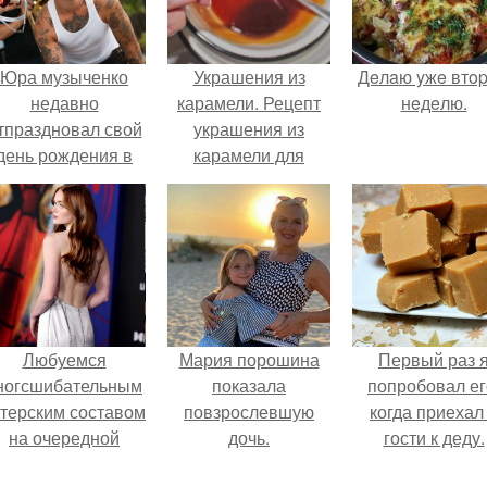
Юра музыченко
Украшения из
Дeлaю yжe втo
недавно
карамели. Рецепт
нeдeлю.
тпраздновал свой
украшения из
день рождения в
карамели для
кругу самых
тортов и пирожных.
близких и родных
людей.
Любуемся
Мария порошина
Первый раз 
ногсшибательным
показала
попробовал ег
ктерским составом
повзрослевшую
когда приехал
на очередной
дочь.
гости к деду.
премьере нового