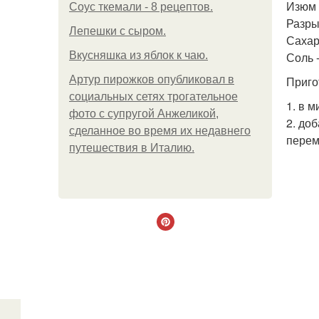
Изюм 
Соус ткемали - 8 рецептов.
Разры
Лепешки с сыром.
Сахарн
Вкусняшка из яблок к чаю.
Соль 
Артур пирожков опубликовал в
Приго
социальных сетях трогательное
1. в 
фото с супругой Анжеликой,
2. до
сделанное во время их недавнего
пере
путешествия в Италию.