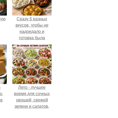
pую
Сразу 5 разных
вкусов, чтобы не
надоедало и
готовка была
проще.
я
Лето - лучшее
о,
время для сочных
 в
овощей, свежей
зелени и салатов,
которые готовятся