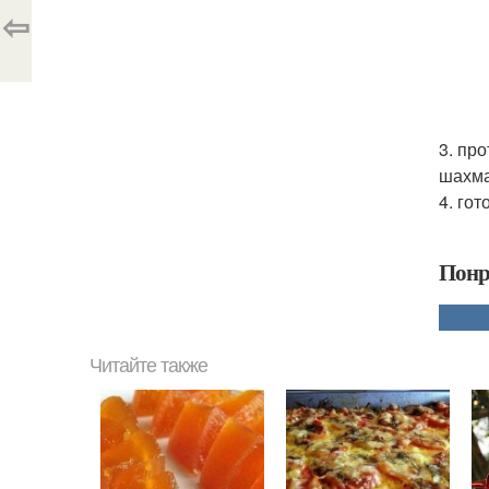
⇦
3. пр
шахма
4. го
Понр
Читайте также