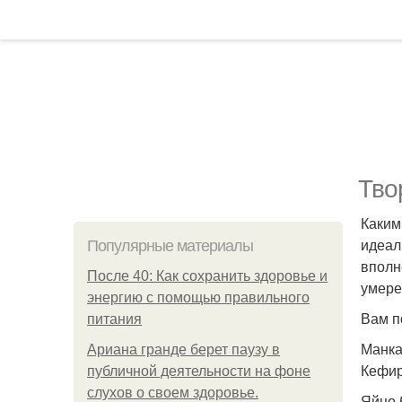
Тво
Каким
идеал
Популярные материалы
вполн
После 40: Как сохранить здоровье и
умере
энергию с помощью правильного
Вам п
питания
Манка 
Ариана гранде берет паузу в
Кефир 
публичной деятельности на фоне
слухов о своем здоровье.
Яйцо 