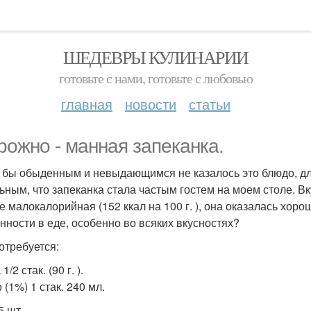
ШЕДЕВРЫ КУЛИНАРИИ
готовьте с нами, готовьте с любовью
главная
новости
статьи
рожно - манная запеканка.
 бы обыденным и невыдающимся не казалось это блюдо, для
ьным, что запеканка стала частым гостем на моем столе. В
е малокалорийная (152 ккал на 100 г. ), она оказалась хор
нности в еде, особенно во всяких вкусностях?
отребуется:
1/2 стак. (90 г. ).
(1%) 1 стак. 240 мл.
5 шт.