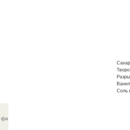
Сахарн
Творо
Разрых
Ванил
Соль 
⇦