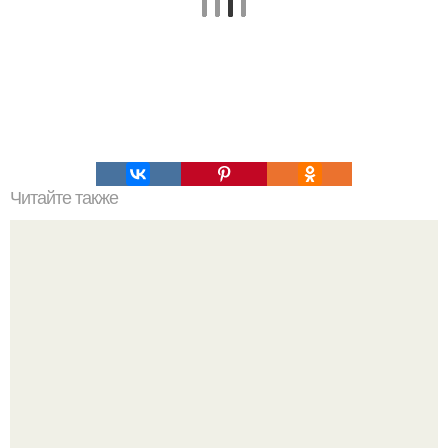
Читайте также
Мини - муравейники. Ингредиенты для песочного теста: