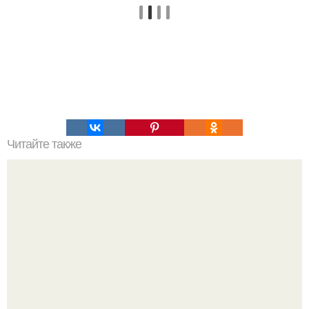
Читайте также
Творожная запеканка с киви и бананом.