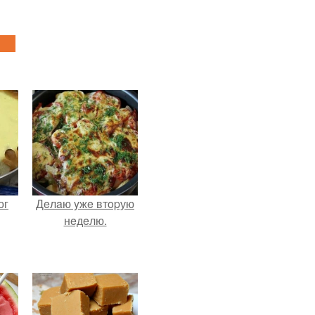
ог
Дeлaю yжe втopую
нeдeлю.