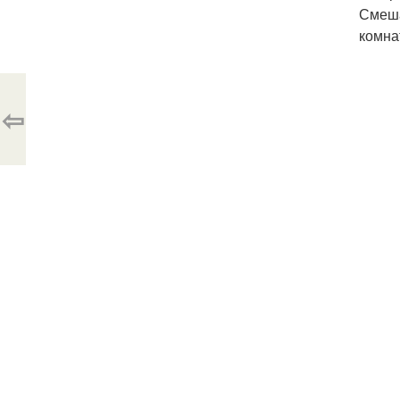
Смеша
комна
⇦