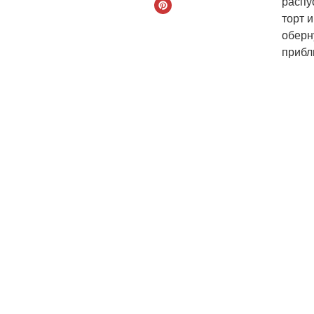
распу
торт 
оберн
прибл