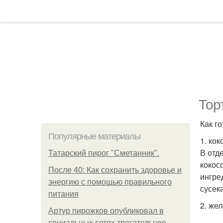
Тор
Как го
Популярные материалы
1. кок
В отд
Татарский пирог "Сметанник".
кокос
После 40: Как сохранить здоровье и
ингре
энергию с помощью правильного
сусек
питания
2. жел
Артур пирожков опубликовал в
социальных сетях трогательное