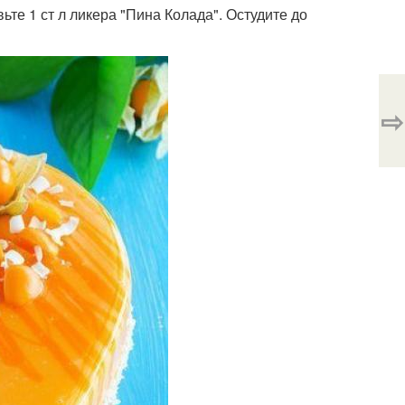
ьте 1 ст л ликера "Пина Колада". Остудите до
⇨