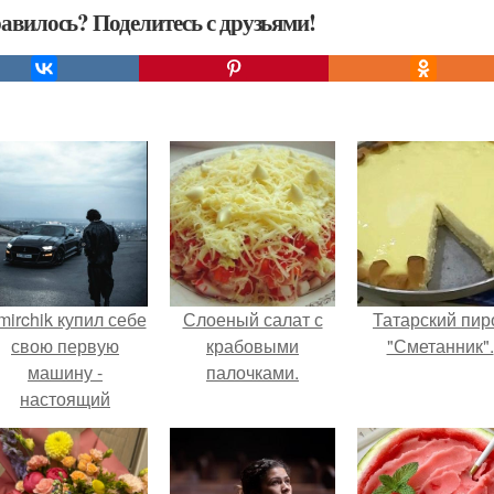
авилось? Поделитесь с друзьями!
mirchik купил себе
Слоеный салат с
Татарский пир
свою первую
крабовыми
"Сметанник".
машину -
палочками.
настоящий
втомобиль мечты
для многих
автолюбителей.