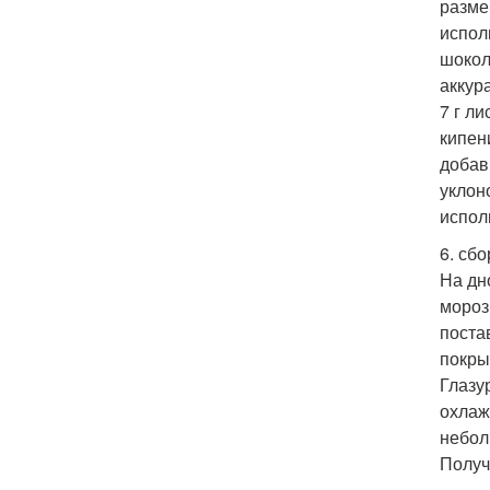
разме
испол
шокол
аккур
7 г л
кипен
добав
уклон
испол
6. сбо
На дн
мороз
поста
покры
Глазу
охлаж
небол
Получ