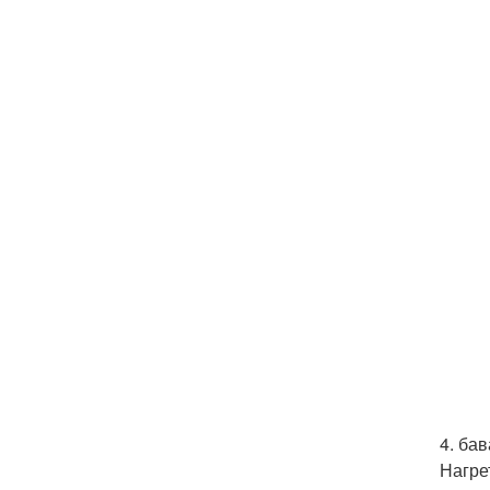
4. бав
Нагре