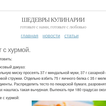
ШЕДЕВРЫ КУЛИНАРИИ
готовьте с нами, готовьте с любовью
главная
новости
статьи
т с хурмой.
товить:
осовый дакуаз:
ельную миску просеять 37 г миндальной муки, 37 г сахарной 
овой стружки. Отдельно взбить 75 г яичного белка с 35 г ме
диенты. Распределить тесто по пекарской бумаге, разровня
ах нашлась такая вычурная. Выпекать при 180 градусах окол
е с хурмой: