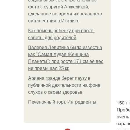
фото с супругой Анжеликой,
сделанное во время их недавнего
путешествия в Италию.
Как помочь ребенку при рвоте:
советы для родителей
Валерия Левитина была известна
как "Самая Худая Женщина
Планеты": при росте 171 см её вес
не превышал 25 кг.
Ариана гранде берет паузу в
публичной деятельности на фоне
слухов о своем здоровье.
150 г
Печеночный торт. Ингредиенты.
Пробе
очень
заран