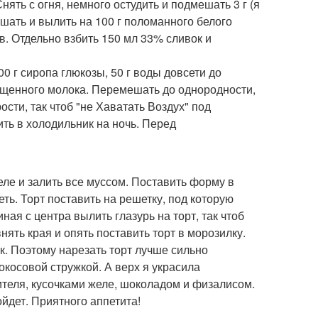
нять с огня, немного остудить и подмешать 3 г (я
шать и вылить на 100 г поломанного белого
в. Отдельно взбить 150 мл 33% сливок и
00 г сиропа глюкозы, 50 г воды довсети до
гущенного молока. Перемешать до однородности,
сти, так чтоб "не Хаватать Воздух" под
ить в холодильник на ночь. Перед
ле и залить все муссом. Поставить форму в
ть. Торт поставить на решетку, под которую
ая с центра вылить глазурь на торт, так чтоб
нять края и опять поставить торт в морозилку.
ок. Поэтому нарезать торт лучше сильно
окосовой стружкой. А верх я украсила
ителя, кусочками желе, шоколадом и физалисом.
йдет. Приятного аппетита!