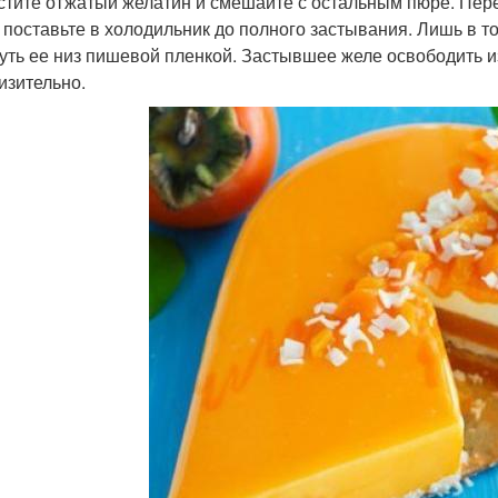
стите отжатый желатин и смешайте с остальным пюре. Пере
и поставьте в холодильник до полного застывания. Лишь в то
уть ее низ пишевой пленкой. Застывшее желе освободить из
изительно.