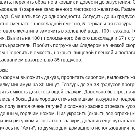
шать, перелить обратно в ковшик и довести до загустения. С
ьзовала 4) заранее замоченного листового желатина. Разме
ада. Смешать все до однородности. Остудить до 35 градусо
атно смешать с шоколадной смесью, 5. зеркальная глазурь:
истового желатина замочить в холодной воде. 100 г сахара, 1
ия. Вылить на 100 г поломанного белого шоколада и 67 г с
ить краситель. Пробить погружным бледером на низкой скоро
ом. Перелить в емкость, накрыть пищевой пленкой и постав
ьзованием разогреть до 35 градусов.
рка:
о формы выложить дакуаз, пропитать сиропом, выложить же
илку минимум на 30 минут. Глазурь до 35-38 градусов прогре
вить емкость для стекающей глазури. Довольно быстро, начин
лись и бока. Дать хорошо стечь излишкам, аккуратно подров
рь получается очень тягучей и сложно красиво отрезать кус
денным, горячим ножом. Низ украсить (скрыть все огрехи) к
ьшим рисунком из остатков глазури, добавив еще чуть крас
илось не "Ахти", то думаю для домашнего использования по