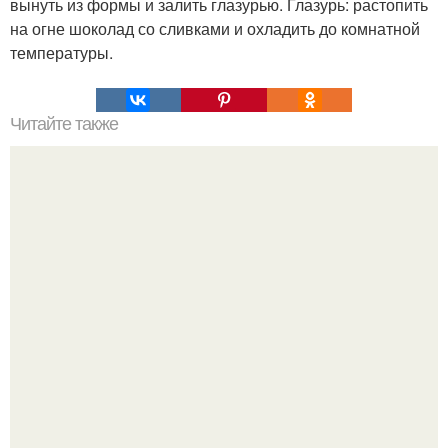
вынуть из формы и залить глазурью. Глазурь: растопить
на огне шоколад со сливками и охладить до комнатной
температуры.
Читайте также
Деревенский свадебный салат - обалденный,
обалденный и еще раз обалденный!