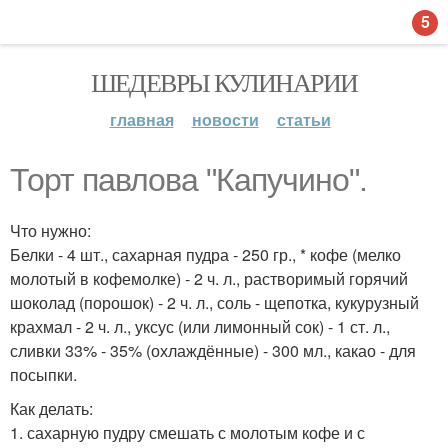
5
ШЕДЕВРЫ КУЛИНАРИИ
главная
новости
статьи
Торт павлова "Капучино".
Что нужно:
Белки - 4 шт., сахарная пудра - 250 гр., * кофе (мелко
молотый в кофемолке) - 2 ч. л., растворимый горячий
шоколад (порошок) - 2 ч. л., соль - щепотка, кукурузный
крахмал - 2 ч. л., уксус (или лимонный сок) - 1 ст. л.,
сливки 33% - 35% (охлаждённые) - 300 мл., какао - для
посыпки.
Как делать:
1. сахарную пудру смешать с молотым кофе и с