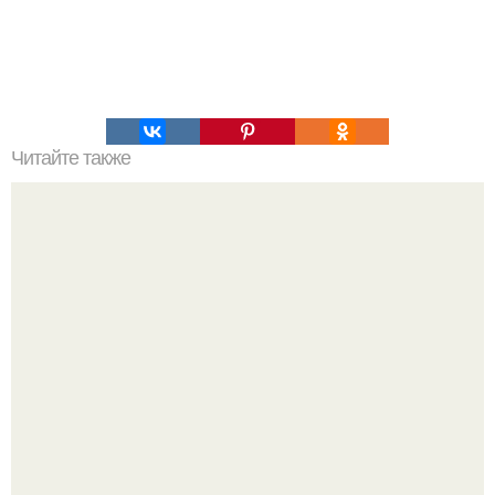
Читайте также
Медовая тыква - вкуснейший десерт.