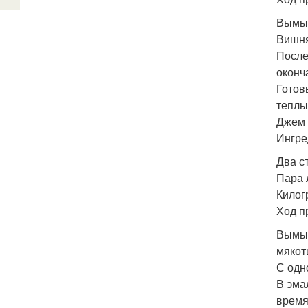
Вымыт
Вишня
После
оконч
Готов
теплы
Джем 
Ингре
Два с
Пара 
Килог
Ход п
Вымыт
мякот
С одн
В эма
время