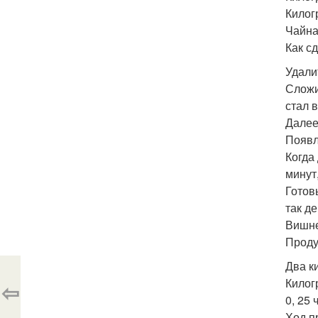
Килог
Чайна
Как с
Удали
Сложи
стал 
Далее
Появл
Когда
минут,
Готов
так д
Вишне
Проду
Два к
Килог
⇦
0, 25
Ход п