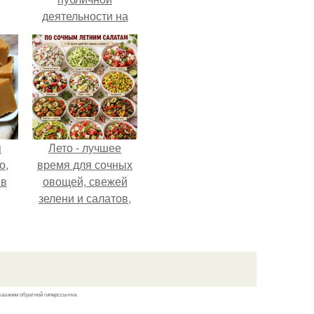
деятельности на
фоне слухов о
своем здоровье.
я
Лето - лучшее
о,
время для сочных
 в
овощей, свежей
зелени и салатов,
которые готовятся
буквально за
несколько минут.
казании обратной гиперссылки.