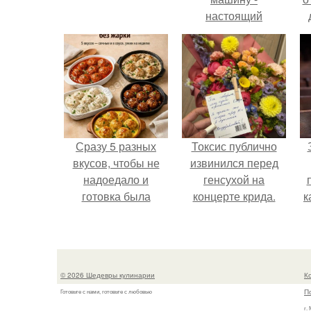
настоящий
автомобиль мечты
для многих
автолюбителей.
Сразу 5 разных
Токсис публично
вкусов, чтобы не
извинился перед
надоедало и
генсухой на
готовка была
концерте крида.
к
проще.
с
© 2026 Шедевры кулинарии
К
П
Готовьте с нами, готовьте с любовью
г.