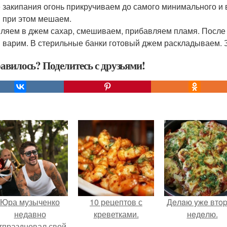
 закипания огонь прикручиваем до самого минимального и в
 при этом мешаем.
ляем в джем сахар, смешиваем, прибавляем пламя. После
 варим. В стерильные банки готовый джем раскладываем. 
авилось? Поделитесь с друзьями!
Юра музыченко
10 рецептов с
Дeлaю yжe втo
недавно
креветками.
нeдeлю.
тпраздновал свой