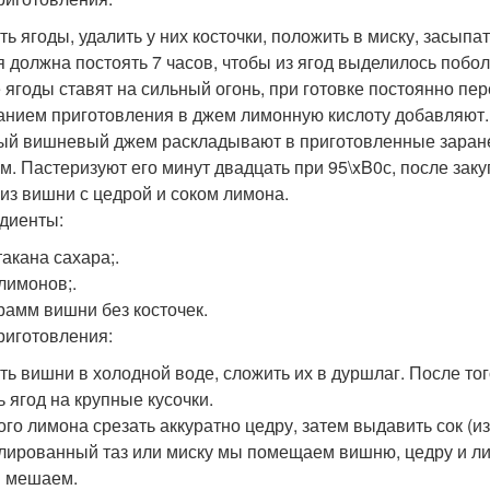
ь ягоды, удалить у них косточки, положить в миску, засыпа
 должна постоять 7 часов, чтобы из ягод выделилось побол
 ягоды ставят на сильный огонь, при готовке постоянно пе
анием приготовления в джем лимонную кислоту добавляют.
ый вишневый джем раскладывают в приготовленные заране
м. Пастеризуют его минут двадцать при 95\xB0с, после зак
из вишни с цедрой и соком лимона.
диенты:
такана сахара;.
лимонов;.
рамм вишни без косточек.
риготовления:
ь вишни в холодной воде, сложить их в дуршлаг. После того
ь ягод на крупные кусочки.
ого лимона срезать аккуратно цедру, затем выдавить сок (и
лированный таз или миску мы помещаем вишню, цедру и ли
 мешаем.