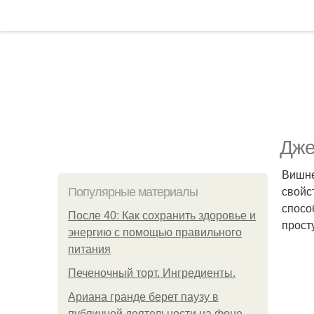
Дже
Вишне
свойс
Популярные материалы
спосо
После 40: Как сохранить здоровье и
прост
энергию с помощью правильного
питания
Печеночный торт. Ингредиенты.
Ариана гранде берет паузу в
публичной деятельности на фоне