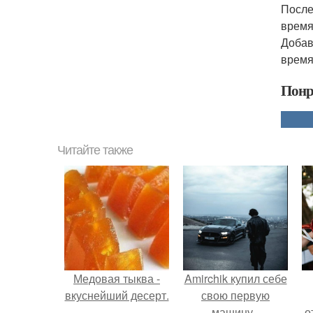
После
время
Добав
время
Понр
Читайте также
Медовая тыква -
Amirchik купил себе
вкуснейший десерт.
свою первую
машину -
о