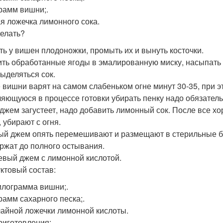
рамм вишни;.
я ложечка лимонного сока.
делать?
ть у вишен плодоножки, промыть их и вынуть косточки.
ть обработанные ягоды в эмалированную миску, насыпать с
выделяться сок.
 вишни варят на самом слабеньком огне минут 30-35, при 
яющуюся в процессе готовки убирать пенку надо обязатель
 джем загустеет, надо добавить лимонный сок. После все 
 убирают с огня.
ый джем опять перемешивают и размещают в стерильные ба
ержат до полного остывания.
вый джем с лимонной кислотой.
ктовый состав:
илограмма вишни;.
рамм сахарного песка;.
 чайной ложечки лимонной кислоты.
риготовления: