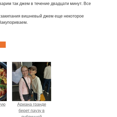
арим так джем в течение двадцати минут. Все
 закипания вишневый джем еще некоторое
Закупориваем.
pую
Ариана гранде
берет паузу в
публичной