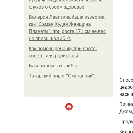
слухов о своем здоровье.
Валерия Левитина была известна
как "Самая Худая Женщина
Планеты": при росте 171 см её вес
не превышал 25 кг.
Как помочь ребенку при рвоте:
советы для родителей
Баклажаны как грибы.
Татарский пирог "Сметанник".
Спосо
цедро
насыщ
Вишне
Джем,
Проду
Килог