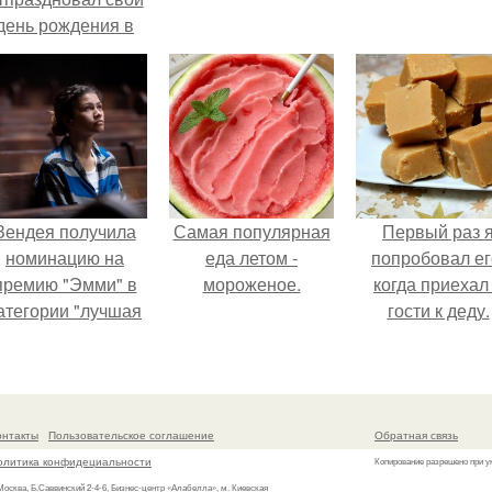
день рождения в
кругу самых
близких и родных
людей.
Зендея получила
Самая популярная
Первый раз 
номинацию на
еда летом -
попробовал ег
премию "Эмми" в
мороженое.
когда приехал
атегории "лучшая
гости к деду.
актриса в
драматическом
ериале" за третий
сезон "эйфории".
онтакты
Пользовательское соглашение
Обратная связь
олитика конфидециальности
Копирование разрешено при у
 Москва, Б.Саввинский 2-4-6, Бизнес-центр «Алабелла», м. Киевская