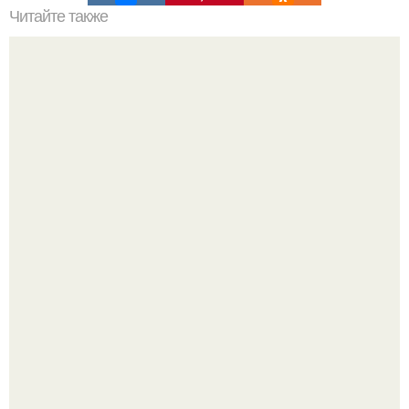
Читайте также
Шоколадный мусс на основе обезжиренного творога.
Кабачковая запеканка с фаршем и помидорами.