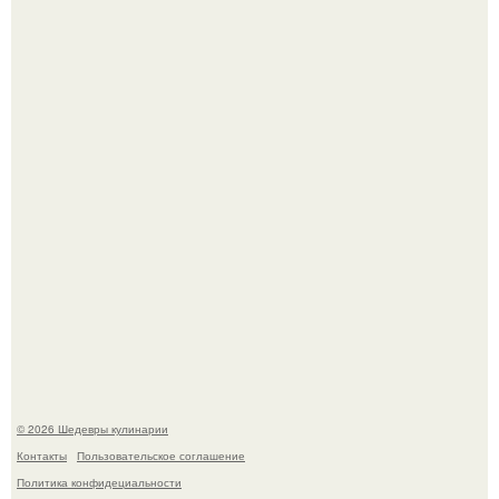
Самая популярная еда летом - мороженое.
Лето - лучшее время для сочных овощей, свежей зелени
и салатов, которые готовятся буквально за несколько
минут.
© 2026 Шедевры кулинарии
Контакты
Пользовательское соглашение
Политика конфидециальности